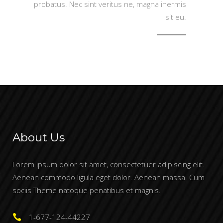
probatus. Nec sint veritus ne, magna inermis
sit eu.
About Us
Lorem ipsum dolor sit amet, consectetuer adipiscing elit.
Aenean commodo ligula eget dolor. Aenean massa. Cum
sociis Theme natoque penatibus et magnis.
1-677-124-44227