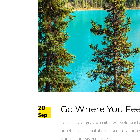
20
Go Where You Feel
Sep
Lorem Ipsn gravida nibh vel velit auct
amet nibh vulputate cursus a sit ame
dapibus in, viverra quis,