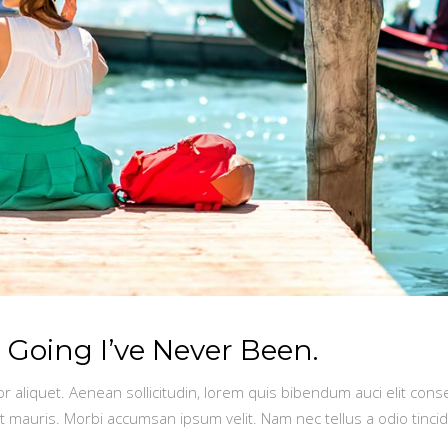
 Going I’ve Never Been.
or aliquet. Aenean sollicitudin, lorem quis bibendum auci elit conse
t mauris. Morbi accumsan ipsum velit. Nam nec tellus a odio tinci