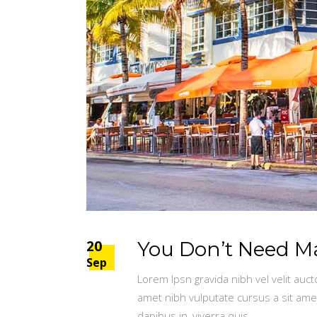
20
You Don’t Need Mag
Sep
Lorem Ipsn gravida nibh vel velit auct
amet nibh vulputate cursus a sit ame
dapibus in, viverra quis,