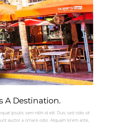
s A Destination.
quat ipsutis sem nibh id elit. Duis sed odio sit
dunt auctor a ornare odio. Aliquam lorem ante,