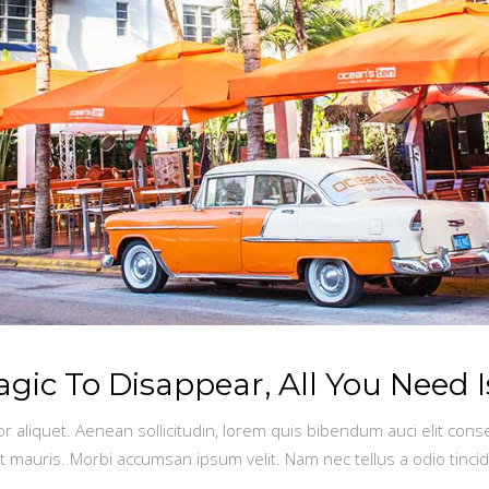
ic To Disappear, All You Need I
or aliquet. Aenean sollicitudin, lorem quis bibendum auci elit conse
t mauris. Morbi accumsan ipsum velit. Nam nec tellus a odio tinci