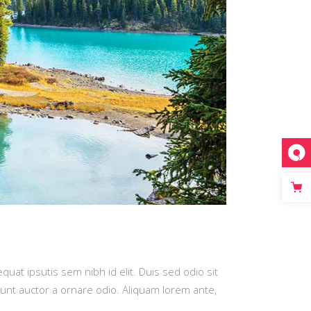
quat ipsutis sem nibh id elit. Duis sed odio sit
dunt auctor a ornare odio. Aliquam lorem ante,