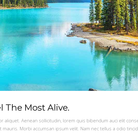
 The Most Alive.
or aliquet. Aenean sollicitudin, lorem quis bibendum auci elit conse
t mauris. Morbi accumsan ipsum velit. Nam nec tellus a odio tinci