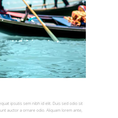
quat ipsutis sem nibh id elit. Duis sed odio sit
dunt auctor a ornare odio. Aliquam lorem ante,