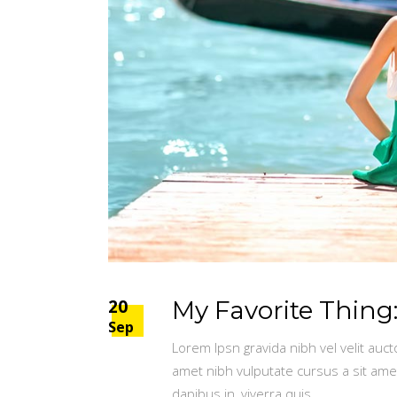
20
My Favorite Thing:
Sep
Lorem Ipsn gravida nibh vel velit auct
amet nibh vulputate cursus a sit ame
dapibus in, viverra quis,