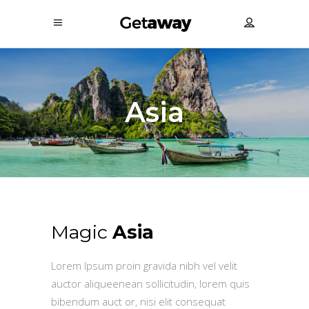
Asia
Magic
Asia
Lorem Ipsum proin gravida nibh vel velit
auctor aliqueenean sollicitudin, lorem quis
bibendum auct or, nisi elit consequat