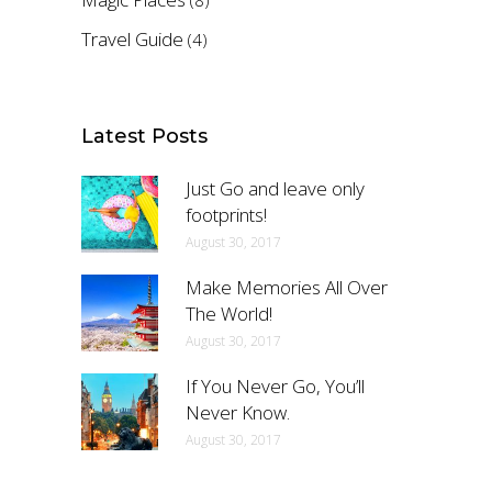
Travel Guide
(4)
Latest Posts
Just Go and leave only
footprints!
August 30, 2017
Make Memories All Over
The World!
August 30, 2017
If You Never Go, You’ll
Never Know.
August 30, 2017