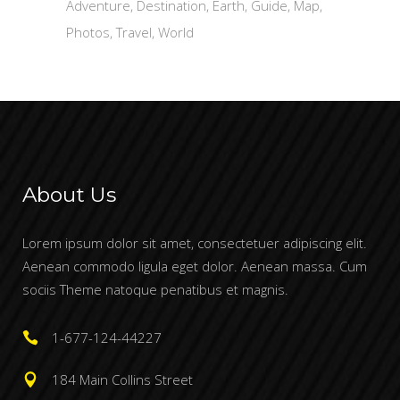
Adventure
Destination
Earth
Guide
Map
Photos
Travel
World
About Us
Lorem ipsum dolor sit amet, consectetuer adipiscing elit.
Aenean commodo ligula eget dolor. Aenean massa. Cum
sociis Theme natoque penatibus et magnis.
1-677-124-44227
184 Main Collins Street